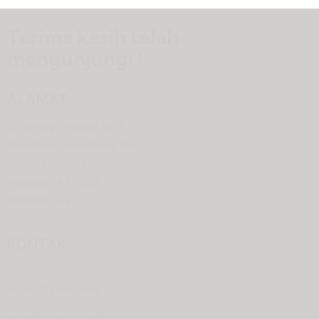
Terima kasih telah
mengunjungi !
ALAMAT
Jl. Trimargo Wetan No.1
Kelurahan Cokrodiningratan
Kecamatan Jetis,
Yogyakarta 55233
INDONESIA
KONTAK
scsjmj@gmail.com
+62-813-9310-0843