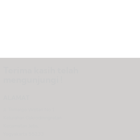
Terima kasih telah
mengunjungi !
ALAMAT
Jl. Trimargo Wetan No.1
Kelurahan Cokrodiningratan
Kecamatan Jetis,
Yogyakarta 55233