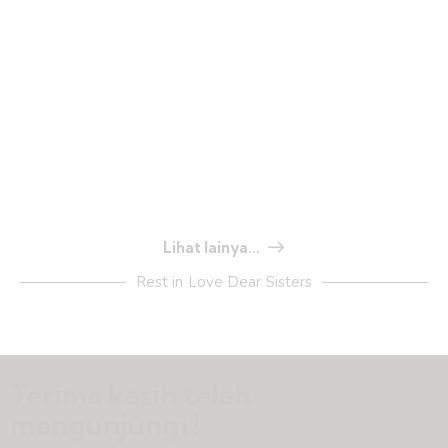
Lihat lainya...
Rest in Love Dear Sisters
Terima kasih telah
mengunjungi !