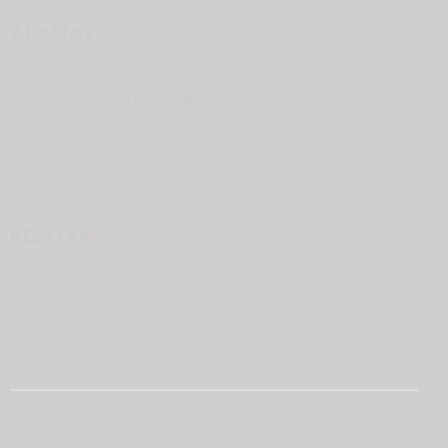
ALAMAT
Jl. Trimargo Wetan No.1
Kelurahan Cokrodiningratan
Kecamatan Jetis,
Yogyakarta 55233
INDONESIA
KONTAK
scsjmj@gmail.com
+62-813-9310-0843