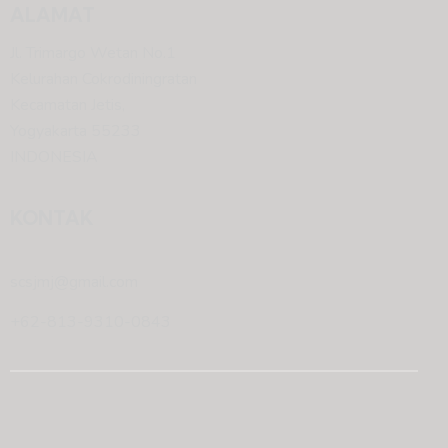
ALAMAT
Jl. Trimargo Wetan No.1
Kelurahan Cokrodiningratan
Kecamatan Jetis,
Yogyakarta 55233
INDONESIA
KONTAK
scsjmj@gmail.com
+62-813-9310-0843