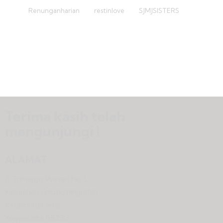
Renunganharian
restinlove
SJMJSISTERS
Terima kasih telah
mengunjungi !
ALAMAT
Jl. Trimargo Wetan No.1
Kelurahan Cokrodiningratan
Kecamatan Jetis,
Yogyakarta 55233