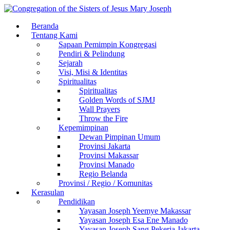
Beranda
Tentang Kami
Sapaan Pemimpin Kongregasi
Pendiri & Pelindung
Sejarah
Visi, Misi & Identitas
Spiritualitas
Spiritualitas
Golden Words of SJMJ
Wall Prayers
Throw the Fire
Kepemimpinan
Dewan Pimpinan Umum
Provinsi Jakarta
Provinsi Makassar
Provinsi Manado
Regio Belanda
Provinsi / Regio / Komunitas
Kerasulan
Pendidikan
Yayasan Joseph Yeemye Makassar
Yayasan Joseph Esa Ene Manado
Yayasan Joseph Sang Pekerja Jakarta